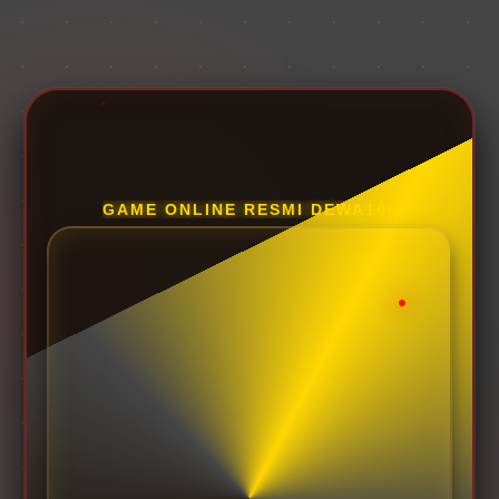
GAME ONLINE RESMI DEWA1000